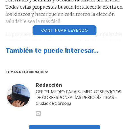
Todas estas propuestas buscan fortalecer la oferta en
los kioscos y hacer que en cada recreo la elección
saludable sea la más fácil.
CONTINUAR LEYENDO
La propuesta forma parte de las acciones impulsadas
por la Secretaría de Educación de la Municipalidad de
Córdoba junto al Programa Alimentando el Mañana y
También te puede interesar...
en articulación con la Alianza de Ciudades
Saludables.
TEMAS RELACIONADOS:
Además, los kiosqueros participaron de instancias de
capacitación en manipulación de alimentos, donde
Redacción
recibieron el carnet correspondiente otorgado por la
GEF "EL MEDIO PARA SU MEDIO" SERVICIOS
Dirección de Calidad Alimentaria.
DE CORRESPONSALÍAS PERIODÍSTICAS ·
Ciudad de Córdoba