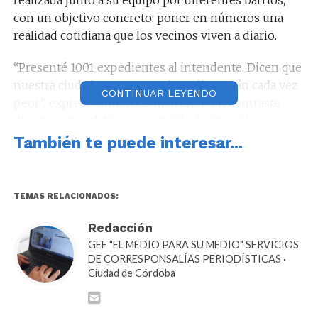
con un objetivo concreto: poner en números una
realidad cotidiana que los vecinos viven a diario.
“Presenté 1001 expedientes al intendente. Dicen que
nuestra ciudad avanza, pero las calles están cada vez
CONTINUAR LEYENDO
peor”, expresó Gutiérrez, marcando un contraste
directo entre el discurso oficial y la situación que,
según sostiene, se observa en el territorio.
También te puede interesar...
La imagen que acompaña la presentación —una
oficina colmada de pilas de expedientes bajo el título
TEMAS RELACIONADOS:
“Los 1001 baches”— refuerza el mensaje: no se trata
de una denuncia simbólica, sino de una acumulación
Redacción
concreta de reclamos formalizados.
GEF "EL MEDIO PARA SU MEDIO" SERVICIOS
DE CORRESPONSALÍAS PERIODÍSTICAS ·
Ciudad de Córdoba