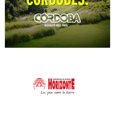
incorpora una advertencia sobre las consecuencias
de esta situación. Desde su perspectiva, el estado de
las calles impacta directamente en la seguridad vial,
la circulación y la calidad de vida de los cordobeses.
“Es hora de que la promesa se cumpla. Menos
baches, menos accidentes, mejor circulación”,
concluyó.
La presentación de estos 1001 expedientes no solo
busca generar respuesta administrativa, sino
también instalar el tema en la agenda pública y
política. Con esta acción, Gutiérrez refuerza un perfil
de fuerte presencia territorial y posiciona el reclamo
por infraestructura urbana como uno de los ejes
centrales de su agenda.