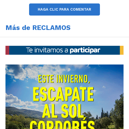
Lejos de plantearlo como una acción excepcional, la
concejal enfatizó el carácter cotidiano del
HAGA CLIC PARA COMENTAR
relevamiento. “Nada extraordinario, simplemente
recorrer como lo hace cualquier vecino, transitar las
Más de RECLAMOS
calles. Con la diferencia de que nosotros fuimos
contando”, explicó.
Ese conteo arrojó un dato contundente: más de mil
baches detectados en un solo día. Para Gutiérrez, el
problema excede lo numérico. “Esto no es solo un
número ni una foto, esto es la realidad de nuestra
ciudad”, afirmó, apuntando a una problemática
estructural que, según su mirada, se ha naturalizado.
En ese sentido, remarcó que los baches forman parte
del paisaje urbano: “Son los que ya conocemos, los
que esquivamos todos los días”. El planteo también