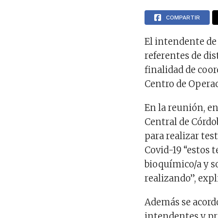
COMPARTIR
El intendente de 
referentes de dis
finalidad de coo
Centro de Opera
En la reunión, e
Central de Córdo
para realizar tes
Covid-19 “estos t
bioquímico/a y s
realizando”, expl
Además se acordó
intendentes y p