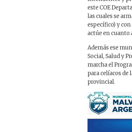
este COE Departam
las cuales se ar
específico) y con
actúe en cuanto a
Además ese munic
Social, Salud y 
marcha el Progra
para celíacos de
provincial.