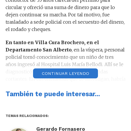
conductor de 55 años carecía del permiso para
circular y ofreció una suma de dinero para que lo
dejen continuar su marcha. Por tal motivo, fue
trasladado a sede policial con el secuestro del dinero,
el rodado y cheques.
En tanto en Villa Cura Brochero, en el
Departamento San Alberto
, en la víspera, personal
policial tomó conocimiento que un niño de tres
años ingresó al Hospital Luis María Bellodi. Allí se le
diagnosticó traumatismo de cráneo y heridas
CONTINUAR LEYENDO
cortantes. En circunstancias que se investigan, habría
sido mordido por un can de raza ovejero alemán.
También te puede interesar...
Luego, el niño fue derivado al Hospital de Niños de
la ciudad de Córdoba.
TEMAS RELACIONADOS:
Gerardo Fornasero