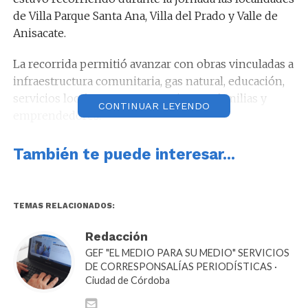
de Villa Parque Santa Ana, Villa del Prado y Valle de
Anisacate.
La recorrida permitió avanzar con obras vinculadas a
infraestructura comunitaria, gas natural, educación,
servicios locales y acompañamiento a familias y
CONTINUAR LEYENDO
emprendedores.
Villa La Bolsa
También te puede interesar...
En Villa La Bolsa, junto al intendente Alberto Nieto,
Llaryora inauguró el techo del SUM municipal, una
obra que incluyó el techado y reparación del playón
TEMAS RELACIONADOS:
polideportivo, además de trabajos vinculados a
Redacción
contenciones de agua por descargas pluviales.
GEF "EL MEDIO PARA SU MEDIO" SERVICIOS
DE CORRESPONSALÍAS PERIODÍSTICAS ·
Ciudad de Córdoba