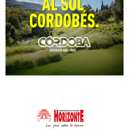
A este anuncio se sumó el compromiso de 30
millones de pesos destinados a la adquisición de una
motoniveladora.
Con el objetivo de fortalecer a la comunidad
educativa, las inversiones incluyen aportes por 40
millones de pesos para la construcción de una nueva
cocina y la ejecución de arreglos generales en la
escuela.
Asimismo, se destinarán para el dispensario 30
millones de pesos para mejoras en el centro de salud
local, mientras que otros 20 millones a la puesta en
valor de la plaza mediante la instalación de juegos
integradores.