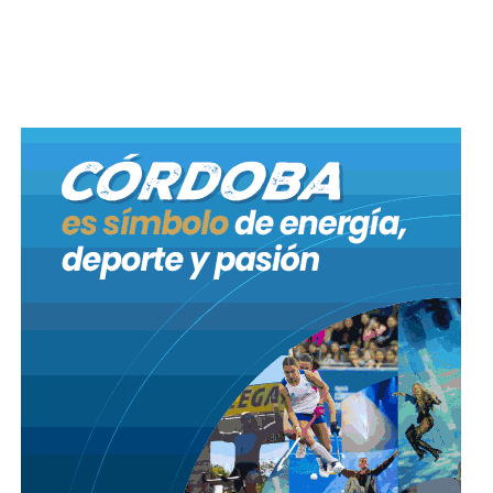
Finalmente, para respaldar la labor fundamental de
los bomberos, el mandatario comprometió la
entrega de 30 millones de pesos.
En esta misma línea de fortalecimiento, se pactó
fondos por 5 millones de pesos para acompañar a las
instituciones locales.
El mandatario también anunció un crédito para la
construcción de cuatro viviendas en la localidad.
Durante la actividad, se destacaron además obras
terminadas con aportes provinciales, entre ellas
refacciones en el polideportivo, trabajos de gas,
adoquinado y cordón cuneta.
También se entregó un crédito del Banco de la
Gente destinado a libre disponibilidad.