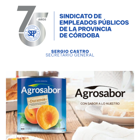
construcción de cinco viviendas, en el marco de las
herramientas provinciales destinadas a acompañar el
acceso habitacional en el interior.
La actividad incluyó también la entrega de créditos
del Banco de la Gente, con una inversión de 700 mil
pesos.
Estuvieron presentes la diputada nacional, Carolina
Basualdo; el secretario de Educación, Luis Franchi y
su par de Desarrollos Social y Promoción del Empleo,
Marcos Torres; la secretaria de Economía Social,
Rosalía Cáceres y el legislador, Facundo Torres.