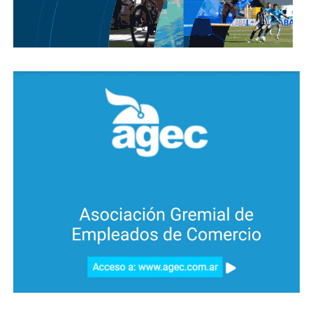
Potrero de Garay
La recorrida por Santa María finalizó en Potrero de
Garay, donde el gobernador fue recibido por el
intendente Gerardo Martínez.
Allí, Llaryora anunció el envío de 350 millones de
pesos para impulsar la primera etapa de la obra de
agua potable para barrio Los Espinillos y de otros 40
millones para obras en la escuela Alfonsina Storni.
Durante el acto se concretó la entrega de
equipamiento del programa Tecno Presente: 5
computadoras para el Colegio Primario Padre José
Felipe Buteler y 25 computadoras para el IPEM
Número 32 “Estancia Potrero de Garay”.
Además, Llaryora anunció un crédito para la