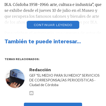
IKA. Córdoba 1958–1966: arte, cultura e industria”, que
se exhibe desde el jueves 10 de julio en el Museo y
que recupera los famosos salones y bienales de arte
de los años 60, patrocinados y promovidos por IKA.
CONTINUAR LEYENDO
Para celebrar el aniversario, una caravana de autos de
colección de las asociaciones Renault Classic
También te puede interesar...
Córdoba y Club Renault Gordini (Filial Córdoba)
partirá desde la planta fabril de Renault hasta el
Museo Caraffa.
TEMAS RELACIONADOS:
Redacción
GEF "EL MEDIO PARA SU MEDIO" SERVICIOS
DE CORRESPONSALÍAS PERIODÍSTICAS ·
En la playa del museo se exhibirá una docena de
Ciudad de Córdoba
“Gordinis” de colección, acompañados por los
dibujos del artista Alejandro Salvay, quien rinde
homenaje al vehículo desde el arte contemporáneo.