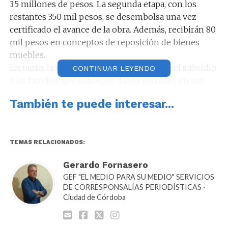
3.5 millones de pesos. La segunda etapa, con los
restantes 350 mil pesos, se desembolsa una vez
certificado el avance de la obra. Además, recibirán 80
mil pesos en conceptos de reposición de bienes
muebles.
En tanto, la semana próxima se entregará el subsidio
CONTINUAR LEYENDO
a las familias que sufrieron daños parciales en sus
viviendas, una vez realizada la calificación del grado
También te puede interesar...
de daño. En este caso se trata de 21 familias que
recibirán hasta 200 mil pesos.
De esta manera se avanza en la remediación social,
como parte del plan anunciado por el gobernador
TEMAS RELACIONADOS:
Juan Schiaretti para asistir a quienes se vieron
Gerardo Fornasero
afectados por los incendios en las sierras
GEF "EL MEDIO PARA SU MEDIO" SERVICIOS
cordobesas.
DE CORRESPONSALÍAS PERIODÍSTICAS ·
AYUDAS POR SUBSISTENCIA
Ciudad de Córdoba
Vale recordar que una vez controlados los siniestros,
los equipos técnicos del ministerio, en coordinación