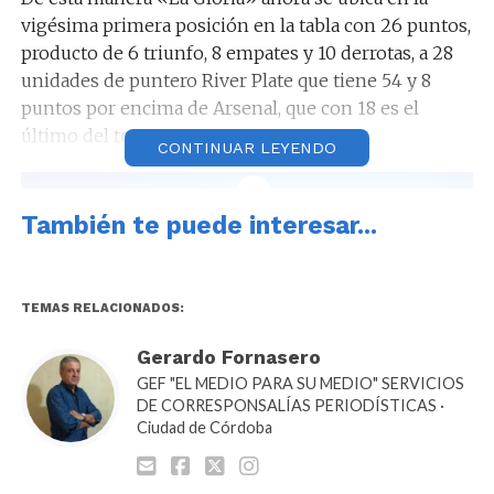
vigésima primera posición en la tabla con 26 puntos,
producto de 6 triunfo, 8 empates y 10 derrotas, a 28
unidades de puntero River Plate que tiene 54 y 8
puntos por encima de Arsenal, que con 18 es el
último del torneo.
CONTINUAR LEYENDO
También te puede interesar...
En la próxima fecha Instituto visitará precisamente a
Arsenal en Sarandí, el lunes 17 de julio a la hora 18.
TEMAS RELACIONADOS:
Gerardo Fornasero
GEF "EL MEDIO PARA SU MEDIO" SERVICIOS
DE CORRESPONSALÍAS PERIODÍSTICAS ·
Ciudad de Córdoba