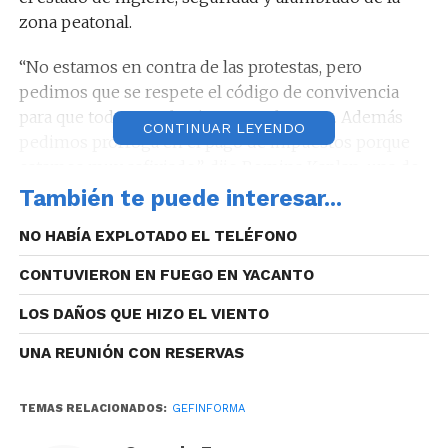
zona peatonal.
“No estamos en contra de las protestas, pero
pedimos que se respete el código de convivencia
para que todos puedan ingresar al centro. Además
CONTINUAR LEYENDO
pedimos prórroga en el pago de impuestos porque
estamos muy asfixiado”, dijo Romina Kaplan, una de
las comerciantes que se manifestó en la Plaza San
También te puede interesar...
Martín.
NO HABÍA EXPLOTADO EL TELÉFONO
CONTUVIERON EN FUEGO EN YACANTO
Audio: Romina Kaplan (Comerciante).
LOS DAÑOS QUE HIZO EL VIENTO
UNA REUNIÓN CON RESERVAS
TEMAS RELACIONADOS:
GEFINFORMA
Reproductor
00:00
00:00