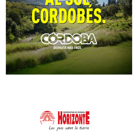
establecer, se desarrollaba un incendio en el interior
de la vivienda. Allí, el personal actuante mediante los
elementos y las técnicas apropiadas, logró sofocar el
foco ígneo constatando daños totales de la morada.
Un servicio de emergencias se hizo presente en el
lugar, trasladando a una mujer de 20 años y dos
niños de 1 y 3 años al Instituto del Quemado y
Hospital de Niños respectivamente, quienes
resultaron lesionados con quemaduras en su cuerpo
e inhalación de monóxido de carbono.