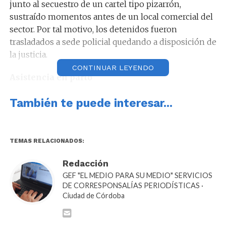
junto al secuestro de un cartel tipo pizarrón,
sustraído momentos antes de un local comercial del
sector. Por tal motivo, los detenidos fueron
trasladados a sede policial quedando a disposición de
la justicia.
CONTINUAR LEYENDO
Asistencia en parto
Ayer personal policial se constituyó en un domicilio
También te puede interesar...
ubicado en calle Aviador Locatelli al 914 de barrio
Villa Martínez, donde se encontraba un mujer de 32
años con trabajo de parte. De inmediato, el personal
actuante procedió a colaborar con la mujer quien dio
TEMAS RELACIONADOS:
a luz a una niña en buen estado de salud. Luego, se
Redacción
hizo presente un servicio de emergencias quien
GEF "EL MEDIO PARA SU MEDIO" SERVICIOS
trasladado a la pequeña junto a su madre hasta el
DE CORRESPONSALÍAS PERIODÍSTICAS ·
Hospital Neonatal para una mejor valoración.
Ciudad de Córdoba
Persona fallecida
En las últimas horas, personal policial se constituyó