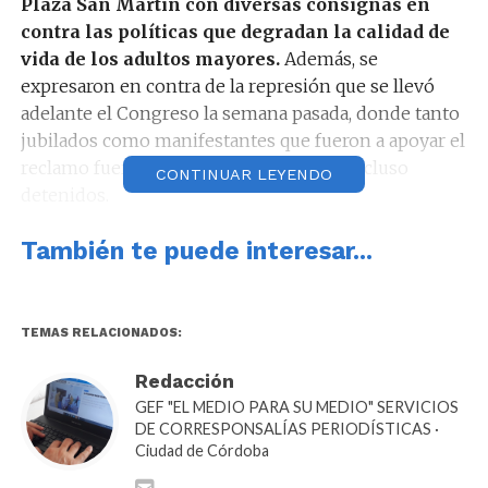
Plaza San Martín con diversas consignas en
contra las políticas que degradan la calidad de
vida de los adultos mayores.
Además, se
expresaron en contra de la represión que se llevó
adelante el Congreso la semana pasada, donde tanto
jubilados como manifestantes que fueron a apoyar el
reclamo fueron gaseados, golpeados e incluso
CONTINUAR LEYENDO
detenidos.
En esta ocasión no se vieron hinchas de clubes de
También te puede interesar...
fútbol en la marcha, pero si
gremios y
organizaciones sociales, que acompañan la
protesta y repudiaron también la represión
en el
TEMAS RELACIONADOS:
Congreso ordenada por la ministra Patricia Bullrich
con la implementación del operativo antipiquete.
Redacción
GEF "EL MEDIO PARA SU MEDIO" SERVICIOS
DE CORRESPONSALÍAS PERIODÍSTICAS ·
Ciudad de Córdoba
«Los trabajadores nos merecemos una sociedad