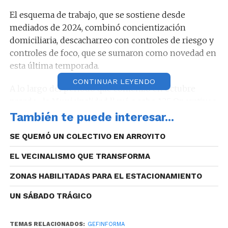
El esquema de trabajo, que se sostiene desde
mediados de 2024, combinó concientización
domiciliaria, descacharreo con controles de riesgo y
controles de foco, que se sumaron como novedad en
esta última temporada.
CONTINUAR LEYENDO
A lo largo del período que comenzó en octubre
pasado, la Municipalidad llevó a cabo 125 Operativos
de Reordenamiento Ambiental Preventivo en más
También te puede interesar...
de 120 barrios donde cada vecino y vecina
SE QUEMÓ UN COLECTIVO EN ARROYITO
acompañaron la propuesta cumpliendo un rol
fundamental: la limpieza previa de patios y jardines,
EL VECINALISMO QUE TRANSFORMA
eliminando los posibles criaderos de sus viviendas.
ZONAS HABILITADAS PARA EL ESTACIONAMIENTO
De forma paralela, el Municipio desplegó, a través de
UN SÁBADO TRÁGICO
los Centros Operativos y la Secretaría de Higiene
Urbana, amplios operativos de retiro de residuos y
objetos en cada uno de los puntos visitados.
TEMAS RELACIONADOS:
GEFINFORMA