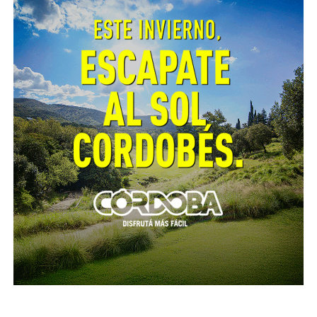
detalló las nuevas tareas desarrolladas en esta
temporada desde la Mesa: “
Llevamos a cabo dos
bloqueos junto a Defensa Civil y otras áreas ante la
aparición de casos, donde se realizó el rociado
intradomiciliario casa por casa, la promoción de las
medidas de cuidado y la búsqueda activa de febriles.
Visitamos 214 viviendas y detectamos un paciente con
síntomas compatibles que, afortunadamente dio
negativo
”.
Fiscalización y control
A la par de la prevención, el Municipio a través de la
Unidad de Riesgo Sanitario intervino en diferentes
espacios que representaban focos de infección
latentes. En estos siete meses, se labraron 1.067 actas
de riesgo, se denunciaron penalmente 269
inmuebles (48 de ellos en Fiscalía) y se realizaron 148
allanamientos.