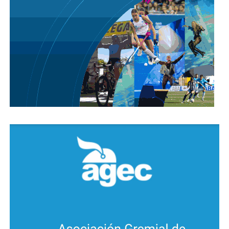
finalizado el brote. Los equipos técnicos mantendrán
las tareas de vigilancia epidemiológica y el control
vectorial en puntos estratégicos.
En ese sentido, es importante recordar a la
comunidad que, aun con las bajas temperaturas, es
fundamental mantener las medidas de prevención
en el domicilio, con mayor énfasis en la eliminación
de potenciales criaderos de mosquitos , eliminando
inservibles en patios y jardines y dentro de las
viviendas con el recambio de agua en floreros y la
limpieza de bebederos, dado que las larvas y huevos
del mosquito pueden sobrevivir a las bajas
temperaturas esperando los primeros calores de la
próxima temporada.