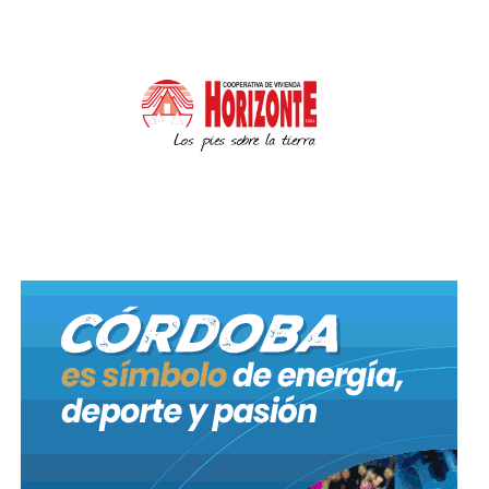
Además, se detectaron 178 infracciones en baldíos
mediante sistemas remotos, lo que derivó en la
remoción de 6.747 toneladas de residuos y
escombros. Del total de espacios críticos
intervenidos, 143 fueron saneados por la cuadrilla
municipal y 72 fueron regularizados
voluntariamente por sus propietarios tras la
notificación.
Por otra parte, la red de atención primaria
desempeñó un rol fundamental en el cambio de
paradigma cultural y médico respecto al virus.
La prevención no se detiene
Aunque el balance de estos meses demuestra una
baja de casos y una estabilidad sostenida, desde la
secretaría de Salud aclararon que no se da por