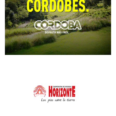
los protocolos de búsqueda inmediata y el “Alerta
Sofia”, y se ha desarrollado un operativo de
encubrimiento a un puntero del PJ como Barrelier, al
que además se le proporcionó la defensa legal del
concejal oficialista, Ricardo Moreno. Exigiremos con
una movilización masiva Justicia para Agostina, Ni
Una Menos, el Estado es responsable”.
Por su parte Cintia Frencia afirmó: “Vamos a iniciar
una cuestión de privilegio contra el concejal Ricardo
Moreno y pedir su inmediata expulsión del Concejo
Deliberante de Córdoba, porque es incompatible con
la representación política tener a un defensor de
femicidas y violadores, y es Moreno quien ingreso a
Barrelier como agente municipal incumpliendo con
toda la normativa al respecto. La fuerza para las
denuncias que hemos realizado avancen se
encuentran en el movimiento, que enfrenta a un