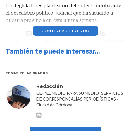
Los legisladores plantearon defender Córdoba ante
el descalabro político-judicial que ha sacudido a
nuestra provincia en esta última semana.
CONTINUAR LEYENDO
El pedido de la izquierda
También te puede interesar...
TEMAS RELACIONADOS:
Redacción
GEF "EL MEDIO PARA SU MEDIO" SERVICIOS
DE CORRESPONSALÍAS PERIODÍSTICAS ·
Ciudad de Córdoba
Foto: Gentileza.