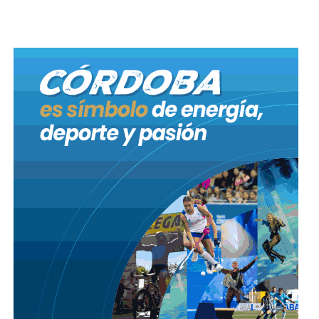
aparato descompuesto que se ensaña con las
mujeres las niñeces y la juventud. Hoy estamos
lamentando el femicidio de Agostina, pero hay
muchos mas casos como el de Delicia Mamani que
hace seis meses que la estamos buscando, y que a la
familia no le tomaron la denuncia durante 10 dias”.