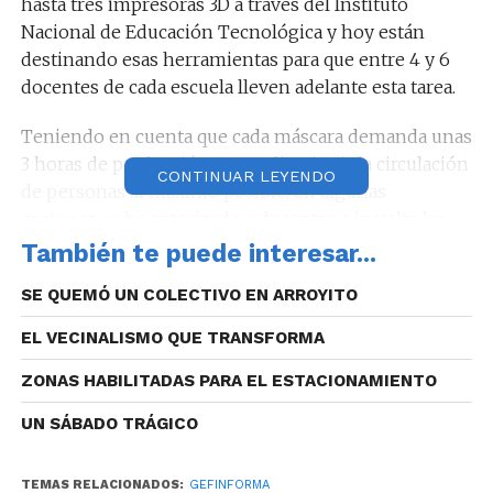
hasta tres impresoras 3D a través del Instituto
Nacional de Educación Tecnológica y hoy están
destinando esas herramientas para que entre 4 y 6
docentes de cada escuela lleven adelante esta tarea.
Teniendo en cuenta que cada máscara demanda unas
3 horas de producción y para disminuir la circulación
CONTINUAR LEYENDO
de personas al máximo posible, en algunas
regiones se ha autorizado a docentes a instalar las
impresoras 3D en sus domicilios para no interrumpir
También te puede interesar...
la producción. De requerirlo, la cartera educativa
SE QUEMÓ UN COLECTIVO EN ARROYITO
proveerá las bobinas de filamento para abastecer las
distintas demandas.
EL VECINALISMO QUE TRANSFORMA
Esta acción, se suma a la Red de Alcohol Sanitizantes
ZONAS HABILITADAS PARA EL ESTACIONAMIENTO
Solidaria que funciona con 58 escuelas fraccionando
UN SÁBADO TRÁGICO
alcohol en gel y alcohol etílico al 70%, producción
que se pondrá a disposición del Ministerio de Salud
Provincial, municipios y sectores vulnerables.
TEMAS RELACIONADOS:
GEFINFORMA