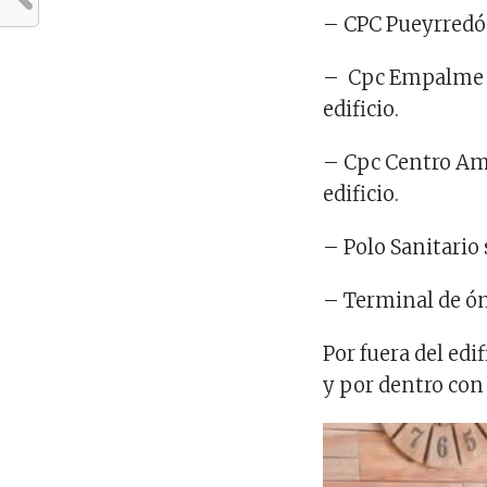
– CPC Pueyrredón 
– Cpc Empalme se
edificio.
– Cpc Centro Amé
edificio.
– Polo Sanitario 
– Terminal de óm
Por fuera del edi
y por dentro con