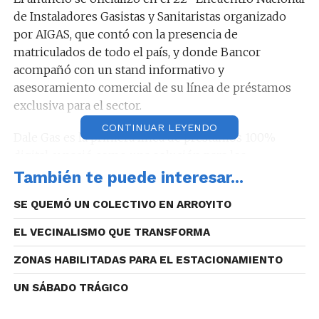
de Instaladores Gasistas y Sanitaristas organizado
por AIGAS, que contó con la presencia de
matriculados de todo el país, y donde Bancor
acompañó con un stand informativo y
asesoramiento comercial de su línea de préstamos
exclusiva para el sector.
CONTINUAR LEYENDO
Dale Gas es la primera línea de préstamos 100%
digital, y nació como una solución para los
cordobeses que alcanzaron la posibilidad de conectar
También te puede interesar...
el gas natural en sus viviendas, tras completarse las
SE QUEMÓ UN COLECTIVO EN ARROYITO
obras de gasoductos troncales por parte del
Gobierno provincial.
EL VECINALISMO QUE TRANSFORMA
ZONAS HABILITADAS PARA EL ESTACIONAMIENTO
UN SÁBADO TRÁGICO
Características de la Línea Dale Gas