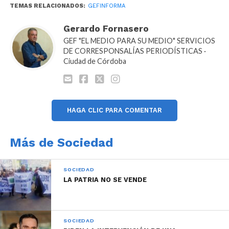
TEMAS RELACIONADOS:
GEFINFORMA
Gerardo Fornasero
GEF "EL MEDIO PARA SU MEDIO" SERVICIOS
Hasta $66 mil.
DE CORRESPONSALÍAS PERIODÍSTICAS ·
UVAs Tasa 0%.
Ciudad de Córdoba
Plazo: 48 cuotas.
Primera cuota a los 90 días.
HAGA CLIC PARA COMENTAR
Gestión 100% digital, también
disponible en sucursales.
Más de Sociedad
Promedio de cuota $1375.
SOCIEDAD
LA PATRIA NO SE VENDE
SOCIEDAD