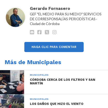
Gerardo Fornasero
GEF "EL MEDIO PARA SU MEDIO" SERVICIOS
DE CORRESPONSALÍAS PERIODÍSTICAS ·
Ciudad de Córdoba
Las nuevas conductoras se incorporarán junto a la
novedosa flota que sumará el COyS para ampliar su
servicio a los cordobeses. En este caso se trata de dos
camiones desinfectadores que próximamente
HAGA CLIC PARA COMENTAR
recorrerán las calles de la ciudad.
De esta manera el ente no solo amplía sus servicios,
Más de Municipales
sino que además lo hace capacitando y
eficientizando sus recursos humanos y
MUNICIPALES
estableciendo igualdad de oportunidades para los
CÓRDOBA CERCA DE LOS FILTROS Y SAN
MARTÍN
servicios de barrido mecánico y limpieza de la
ciudad.
MUNICIPALES
LOS DAÑOS QUE HIZO EL VIENTO