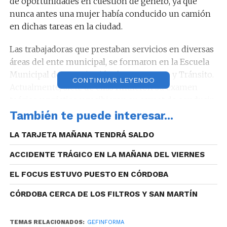
de oportunidades en cuestión de género, ya que
nunca antes una mujer había conducido un camión
en dichas tareas en la ciudad.
Las trabajadoras que prestaban servicios en diversas
áreas del ente municipal, se formaron en la Escuela
Municipal de Capacitación de Transporte y Tránsito.
CONTINUAR LEYENDO
Actualmente, siete de ellas rindieron su examen
teórico y práctico y recibieron su carnet de conducir,
mientras que el resto se encuentra finalizando su
También te puede interesar...
capacitación.
LA TARJETA MAÑANA TENDRÁ SALDO
Con la licencia, las 12 trabajadoras se encuentran
ACCIDENTE TRÁGICO EN LA MAÑANA DEL VIERNES
capacitadas para trabajar en cualquiera de los 14
servicios que brinda el ente y comprendan el uso de
EL FOCUS ESTUVO PUESTO EN CÓRDOBA
camiones, tales como desobstrucción de canales,
CÓRDOBA CERCA DE LOS FILTROS Y SAN MARTÍN
desmalezado, desinfección, entre otros.
TEMAS RELACIONADOS:
GEFINFORMA