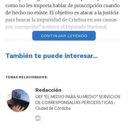
como no les importa hablar de proscripción cuando
de hecho no existe. El objetivo es atacar a la justicia
para buscar la impunidad de Cristina en sus causas
por corrupción” sostuvo el Diputado Nacional.
CONTINUAR LEYENDO
Sobre el procedimiento de Loredo destacó: “Resulta
todo tan burdo que quieren convertir al Congreso en
una agencia de inteligencia ilegal. Buscan introducir
También te puede interesar...
y producir prueba violando derechos fundamentales,
sin intervención judicial, incorporando testigos sin
justificación alguna.”
TEMAS RELACIONADOS:
Redacción
GEF "EL MEDIO PARA SU MEDIO" SERVICIOS
DE CORRESPONSALÍAS PERIODÍSTICAS ·
Sobre ello detalló “Se amparan en un Convenio
Ciudad de Córdoba
entre la Corte y el Congreso para pedir información
sobre comunicaciones privadas, cuando ese
Convenio de colaboración pretendía lo contrario,