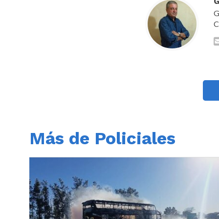
G
G
C
Más de Policiales