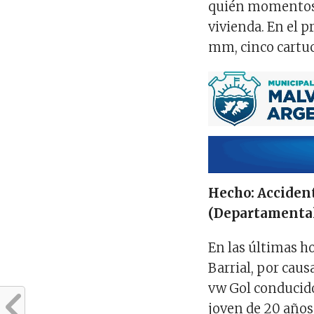
quién momentos 
vivienda. En el 
mm, cinco cartuch
Hecho: Accident
(Departamental 
En las últimas ho
Barrial, por caus
vw Gol conducido
joven de 20 años