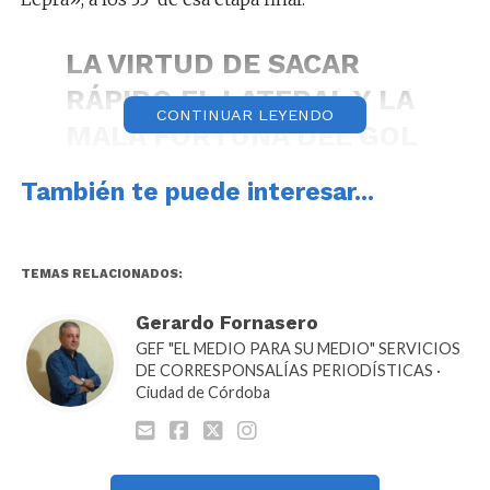
LA VIRTUD DE SACAR
RÁPIDO EL LATERAL Y LA
CONTINUAR LEYENDO
MALA FORTUNA DEL GOL
EN PROPIA PUERTA:
También te puede interesar...
Salcedo marcó en contra
y puso el 1-0 parcial a
favor de Instituto ante
TEMAS RELACIONADOS:
Newell's en el
Gerardo Fornasero
#TorneoApertura
.
GEF "EL MEDIO PARA SU MEDIO" SERVICIOS
DE CORRESPONSALÍAS PERIODÍSTICAS ·
pic.twitter.com/7dbP86vmFs
Ciudad de Córdoba
— SportsCenter