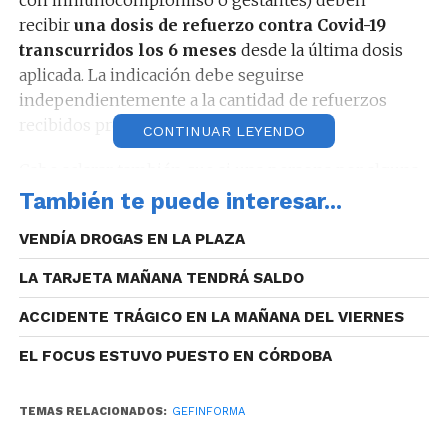
recibir
una dosis de refuerzo contra Covid-19
transcurridos los 6 meses
desde la última dosis
aplicada. La indicación debe seguirse
independientemente a la cantidad de refuerzos
recibidos previamente.
CONTINUAR LEYENDO
Cabe aclarar también que si una persona por alguna
razón necesita colocarse el refuerzo antes de los 6
También te puede interesar...
meses, puede hacerlo, pero en todos los casos es
VENDÍA DROGAS EN LA PLAZA
necesario que transcurran al menos 4 meses desde
la última aplicación.
LA TARJETA MAÑANA TENDRÁ SALDO
En tanto, a las
personas con riesgo medio
de
ACCIDENTE TRÁGICO EN LA MAÑANA DEL VIERNES
presentar enfermedad grave, se les aconseja un
EL FOCUS ESTUVO PUESTO EN CÓRDOBA
nuevo refuerzo
a los seis meses de la última
dosis
aplicada,
y posteriormente un refuerzo
anual
TEMAS RELACIONADOS:
. Integran este grupo: menores de 50 años con
GEFINFORMA
comorbilidades, enfermedades crónicas y obesidad;