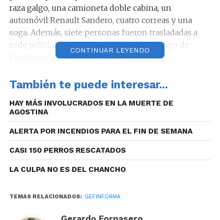
raza galgo, una camioneta doble cabina, un
automóvil Renault Sandero, cuatro correas y una
soga. Además, siete personas fueron trasladadas a
sede policial por supuesta infracción Código de
CONTINUAR LEYENDO
Convivencia Ciudadano (Art 71º).
Hecho: Detenidos con secuestros. Ciudad:
También te puede interesar...
Córdoba.
HAY MÁS INVOLUCRADOS EN LA MUERTE DE
AGOSTINA
ALERTA POR INCENDIOS PARA EL FIN DE SEMANA
En relación a hechos que se investigan, personal del
CASI 150 PERROS RESCATADOS
Departamento Coordinación de Brigadas,
LA CULPA NO ES DEL CHANCHO
Dependiente de la Dirección General de
Investigaciones Criminales, llevó a cabo un
allanamiento en barrio Ciudad de los Cuartetos.
TEMAS RELACIONADOS:
GEFINFORMA
Durante el procedimiento se logró el secuestro de 32
Gerardo Fornasero