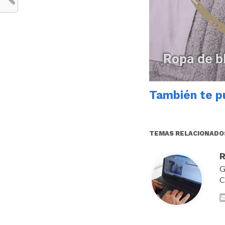
También te pu
TEMAS RELACIONADO
R
G
C