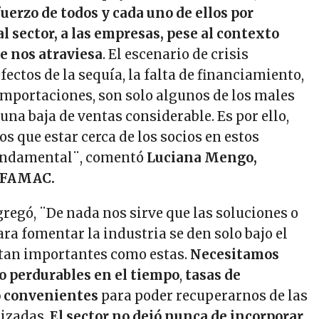
uerzo de todos y cada uno de ellos por
l sector, a las empresas, pese al contexto
e nos atraviesa
. El escenario de crisis
fectos de la sequía, la falta de financiamiento,
 importaciones, son solo algunos de los males
una baja de ventas considerable. Es por ello,
 que estar cerca de los socios en estos
undamental¨, comentó
Luciana Mengo,
 AFAMAC.
regó, ¨De nada nos sirve que las soluciones o
a fomentar la industria se den solo bajo el
 tan importantes como estas.
Necesitamos
to perdurables en el tiempo
,
tasas de
 convenientes
para poder recuperarnos de las
lizadas.
El sector no dejó nunca de incorporar