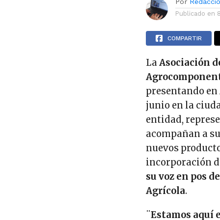
Por
Redacci
Publicado en
COMPARTIR
La
Asociación d
Agrocomponent
presentando en
junio en la ciud
entidad, repres
acompañan a sus
nuevos producto
incorporación d
su voz en pos d
Agrícola
.
¨
Estamos aquí e