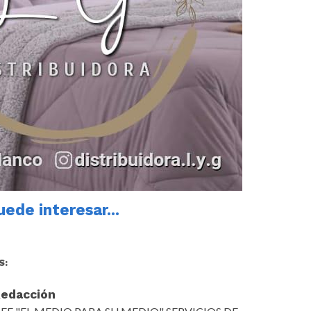
ede interesar...
S:
edacción