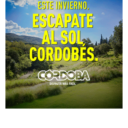
Ayer a la hora 17:00, en calle General Miguel de
Artigas al 65 de barrio Alberdi
, tras un patrullaje
preventivo, personal policial logró la aprehensión de
un adolescente de 17 años. Él, momentos antes
habría sustraído una motocicleta marca Honda CG
150cc estacionada en la vía pública. En el
procedimiento se recuperó el rodado mencionado,
además se le secuestró una tijera corta perno. El
detenido fue trasladado a sede policial a disposición
de la justicia.
Esta madrugada, en Córdoba a la hora 1:42 en el
Puente Antártida del centro de la ciudad
,
personal policial controló y aprehendió a un joven
22 años, quien se conducía en un automóvil marca
Ford Focus. En el procedimiento se secuestró el
rodado en el que se conducía, una bolsa de picadura
de marihuana y una suma de dinero.