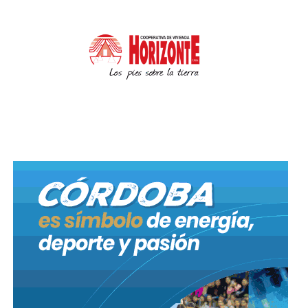
Hoy a la hora 3:00 en intersecciones de calles
Gregorio Lemos esquina Martin Ganiza de
barrio Renacimiento
, personal policial controló y
aprehendió a un joven de 19 años que se conducía
en una motocicleta marca Zanella Zb. Dicho rodado
presentaba pedido judicial y en el procedimiento se
secuestró el vehículo mencionado, procediéndose a
la aprehensión del individuo y posterior traslado a
sede judicial.
Esta mañana a la hora 5:00 en Avenida de Mayo
al 900 de barrio Villa El Libertador
, personal
policial controló y aprehendió a dos jóvenes de 24 y
22 años, quienes momentos antes habrían sustraído
elementos de un local comercial del sector. En el
procedimiento se secuestró botellas de bebidas
alcohólicas y un arma de fuego. Posteriormente