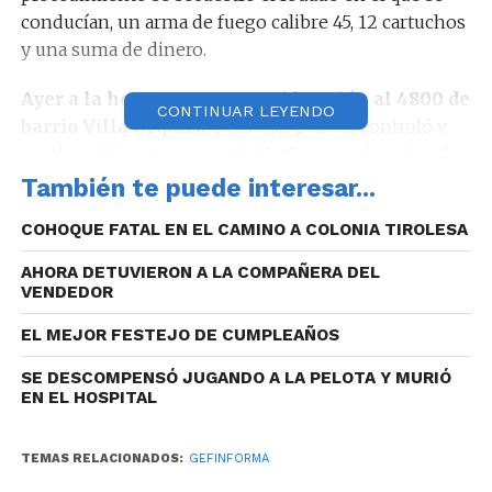
conducían, un arma de fuego calibre 45, 12 cartuchos
y una suma de dinero.
Ayer a la hora 19:44 en Avenida Colón al 4800 de
CONTINUAR LEYENDO
barrio Villa Urquiza
, personal policial controló y
aprehendió a una mujer de 41 años y un hombre de
29 años, quienes momentos antes, habrían sustraído
También te puede interesar...
pertenencias de un vehículo marca Volkswagen
COHOQUE FATAL EN EL CAMINO A COLONIA TIROLESA
Senda estacionado en una playa de un local
comercial. En el procedimiento se secuestró un
AHORA DETUVIERON A LA COMPAÑERA DEL
vehículo marca Citroën C3 en el que se conducían,
VENDEDOR
un gato hidráulico, una caja de herramientas y un
EL MEJOR FESTEJO DE CUMPLEAÑOS
mini compresor. Además se constató daños en la
cerradura del baúl del rodado damnificado.
SE DESCOMPENSÓ JUGANDO A LA PELOTA Y MURIÓ
EN EL HOSPITAL
Este lunes a la hora 19:53 en Camino Rural sin
número de barrio La Mesada de la ciudad de La
TEMAS RELACIONADOS:
GEFINFORMA
Calera
, personal policial controló y aprehendió a un