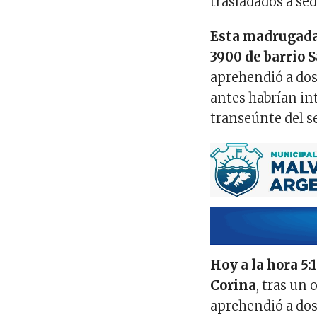
trasladados a sed
Esta madrugada 
3900 de barrio 
aprehendió a do
antes habrían in
transeúnte del se
Hoy a la hora 5:
Corina
, tras un
aprehendió a do