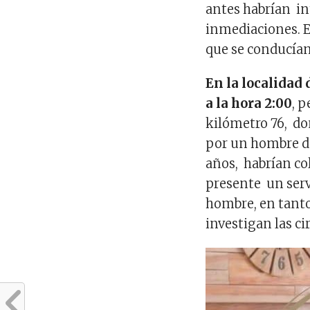
antes habrían in
inmediaciones. E
que se conducían
En la localidad
a la hora 2:00
, 
kilómetro 76, d
por un hombre d
años, habrían co
presente un serv
hombre, en tanto
investigan las ci