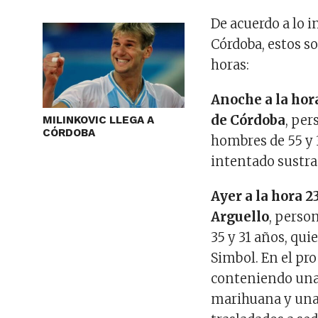
De acuerdo a lo i
Córdoba, estos s
horas:
Anoche a la hora
de Córdoba
, per
MILINKOVIC LLEGA A
CÓRDOBA
hombres de 55 y
intentado sustrae
Ayer a la hora 2
Arguello
, perso
35 y 31 años, qu
Simbol. En el pr
conteniendo una 
marihuana y una 