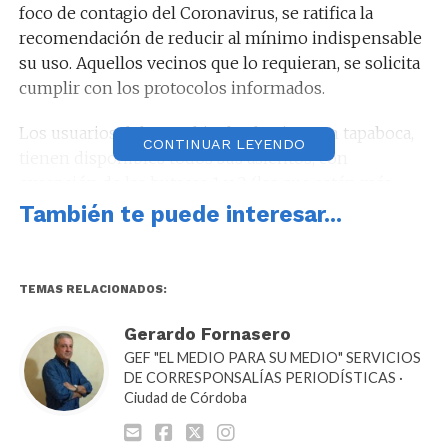
foco de contagio del Coronavirus, se ratifica la
recomendación de reducir al mínimo indispensable
su uso. Aquellos vecinos que lo requieran, se solicita
cumplir con los protocolos informados.
Los usuarios deben subir al colectivo con tapaboca,
CONTINUAR LEYENDO
tienen disponibles todos sus asientos, con
excepción de las butacas 1 y 2 (las que están más
cerca del chofer); no pueden viajar personas paradas
También te puede interesar...
y el ingreso es por la puerta delantera. Además, los
choferes tienen un cobertor que los separa del
pasaje y la unidad está equipada con alcohol en gel.
TEMAS RELACIONADOS:
Ayer, las empresas trabajaron en la adecuación de las
Gerardo Fornasero
unidades para cumplir con el protocolo y la
GEF "EL MEDIO PARA SU MEDIO" SERVICIOS
Municipalidad distribuyó máscaras para los choferes.
DE CORRESPONSALÍAS PERIODÍSTICAS ·
Ciudad de Córdoba