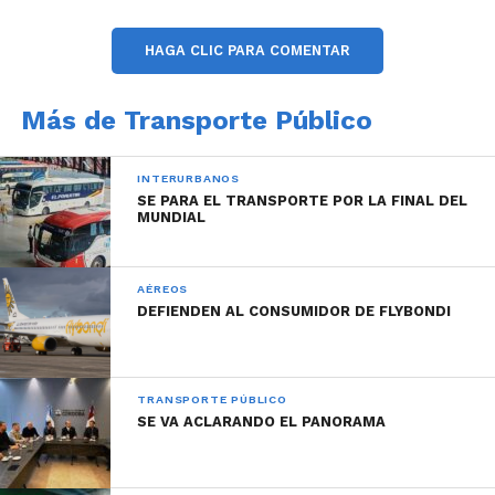
HAGA CLIC PARA COMENTAR
Finalmente, se reitera el esquema de cambios
Más de Transporte Público
dispuestos para el recorrido del transporte urbano
de pasajeros en la zona céntrica, en virtud de las
INTERURBANOS
intervenciones realizadas por la Municipalidad de
SE PARA EL TRANSPORTE POR LA FINAL DEL
Córdoba para fomentar el distanciamiento social en
MUNDIAL
el marco de la pandemia Covid-19.
Modificaciones de transporte – 5 de junio (1)
AÉREOS
DEFIENDEN AL CONSUMIDOR DE FLYBONDI
TRANSPORTE PÚBLICO
SE VA ACLARANDO EL PANORAMA