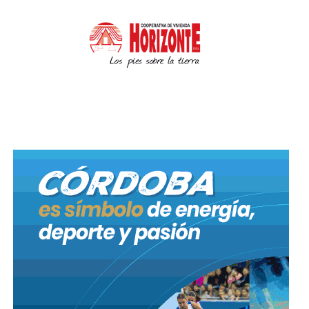
Hecho: Allanamientos con detenidos y
secuestros – Ciudad: Córdoba.
En las últimas horas, personal del Departamento
Coordinación de Brigadas Civiles realizó
allanamientos en domicilios de barrios Bajo
Pueyrredón, Las Violetas, Parque Ituzaingó, San
Martín, San Roque, Santa Isabel 2º Sección y en una
galería céntrica. Tales procedimientos culminaron
con la detención de ocho personas por supuesta
autoría de diferentes delitos y el secuestro de dos