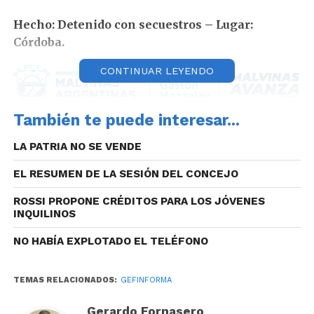
Hecho: Detenido con secuestros – Lugar:
Córdoba.
CONTINUAR LEYENDO
También te puede interesar...
En el sector de calle Fuerza Aérea y Pettirossi de
barrio San Roque, luego de un operativo cerrojo,
LA PATRIA NO SE VENDE
personal policial logró la aprehensión de un hombre
de 31 años. Durante el procedimiento se le secuestró
EL RESUMEN DE LA SESIÓN DEL CONCEJO
un vehículo marca Citroen C3 que momentos antes
ROSSI PROPONE CRÉDITOS PARA LOS JÓVENES
habría sido sustraído en el zona. Tras lo cual, el
INQUILINOS
aprehendido que registra antecedentes por distintos
NO HABÍA EXPLOTADO EL TELÉFONO
delitos, fue puesto a disposición de la justicia.
Hecho: Detenido con secuestro. – Lugar:
TEMAS RELACIONADOS:
GEFINFORMA
Córdoba.
Gerardo Fornasero