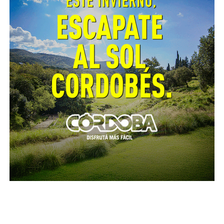
inhalación monóxido de carbono, y a un adolescente
de 14 años, con quemadura en pelo, cuello y espalda
respectivamente. Momentos antes, y por causas a
establecer, una estufa eléctrica habría caído sobre
unas colchas, tomando fuego la habitación, que
resultó con daños totales.