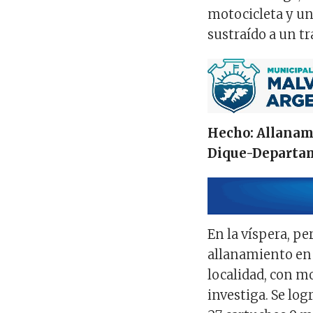
motocicleta y u
sustraído a un t
Hecho: Allanami
Dique-Departam
En la víspera, pe
allanamiento en 
localidad, con m
investiga. Se log