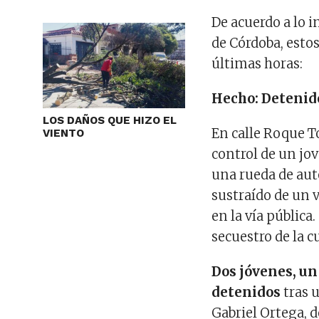
De acuerdo a lo i
de Córdoba, esto
últimas horas:
Hecho: Detenido
LOS DAÑOS QUE HIZO EL
En calle Roque Tol
VIENTO
control de un jo
una rueda de aut
sustraído de un 
en la vía pública
secuestro de la c
Dos jóvenes, un
detenidos
tras 
Gabriel Ortega, d