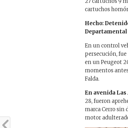
27 cartuchos 9 m
cartuchos homó
Hecho: Detenido
Departamental 
En un control veh
persecución, fue
en un Peugeot 20
momentos antes e
Falda.
En avenida Las
28, fueron apreh
marca Cerro sin 
motor adulterado.