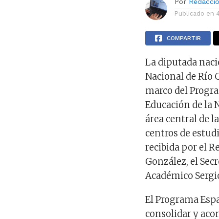
Por
Redacci
Publicado en
COMPARTIR
La diputada naci
Nacional de Río
marco del Progra
Educación de la 
área central de la
centros de estudi
recibida por el R
González, el Sec
Académico Sergi
El Programa Espa
consolidar y aco