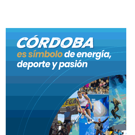
legisladora anticipó que efectuará un nuevo pedido
de informes.
Proyecto de resolución
45499
, iniciado por la
legisladora Alejandra Ferrero, que pide al Ejecutivo
provincial que informe sobre diversos aspectos
referidos a los hechos y actuaciones vinculados a la
planta Dioxitek, en el marco de las denuncias
periodísticas existentes. Quedó en estudio.
Proyecto de resolución
45951
, iniciado por la
legisladora Alejandra Ferrero, que solicita al Ejecutivo
provincial que informe sobre diversos aspectos
relacionados al Plan Provincial de Manejo del Fuego.
Continúa en estudio.
Proyecto de resolución
46147
, iniciado por la
legisladora Alejandra Ferrero, que exige al Ejecutivo