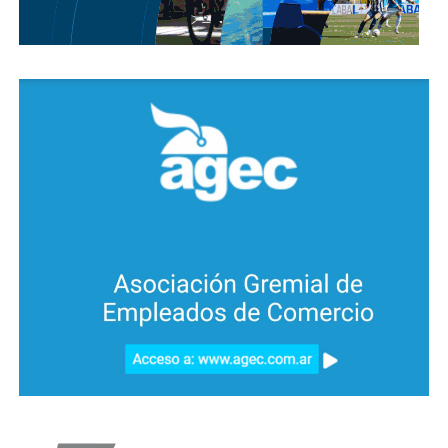
provincial que informe sobre la supuesta situación
de riesgo de explosión advertida por la Fundación
para la Defensa del Ambiente (Funam) en las
instalaciones de la empresa Porta Hermanos, ubicada
en la ciudad de Córdoba. Se espera respuesta.