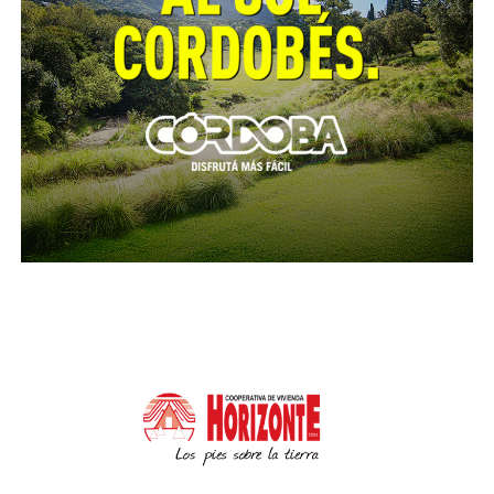
Galo comentó que cuatro pedidos de informes
fueron respondidos por el Ejecutivo provincial y
sobre el restante se espera pronta respuesta.
Proyecto de resolución
45448
, iniciado por la
legisladora Brenda Austin, que insta al Ejecutivo
provincial a verificar y, en su caso, exigir la
inmediata adecuación de las condiciones de
seguridad e higiene de la planta industrial de la
firma Dioxitek, ubicada en la ciudad de Córdoba. Fue
remitido a la Comisión de Seguridad de la
Unicameral.
Proyecto de resolución
45453
, también promovido
por Brenda Austin, que solicita al Ejecutivo provincial
que informe sobre diversos aspectos referidos a la
planta industrial Dioxitek. Pasó a archivo. La