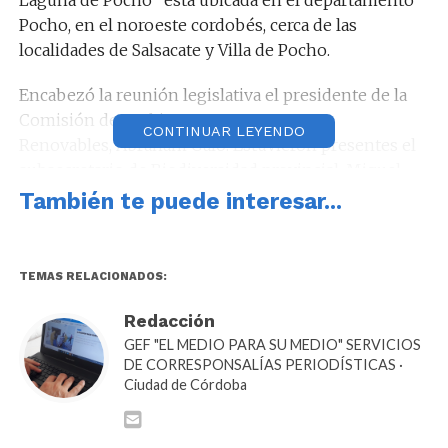
Pocho, en el noroeste cordobés, cerca de las
localidades de Salsacate y Villa de Pocho.
Encabezó la reunión legislativa el presidente de la
Comisión de Ambiente y Recursos
CONTINUAR LEYENDO
Renovables, Abraham Galo. Estuvieron presentes el
subsecretario de Biodiversidad provincial, Miguel
Magnasco, junto a dos técnicas del área.
También te puede interesar...
Magnasco consideró que la Laguna de Pocho es un
sitio que merecería tener una declaración de
TEMAS RELACIONADOS:
“Monumento Natural” por poseer rasgos
trascendentes a nivel ecológico, cultural y educativo.
Redacción
Informó a los legisladores que miembros de la
GEF "EL MEDIO PARA SU MEDIO" SERVICIOS
dependencia que encabeza efectuaron monitoreos
DE CORRESPONSALÍAS PERIODÍSTICAS ·
Ciudad de Córdoba
en la laguna a solicitud de Heredia y pensaron en
estrategias de protección acordes. También indicó
que se trata de un humedal de aguas saladas, con una