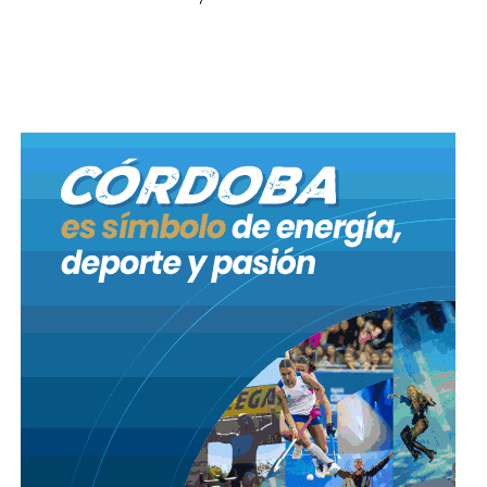
Fuente: Bloque UCR en base a datos oficiales.
A partir de los datos, Caffaratti señaló: “El plan de
contingencia diseñado por el intendente y el
secretario de Movilidad para el servicio de
transporte de la ciudad no ha sido presentado en el
Concejo Deliberante. Por medios periodísticos
sabemos que se va a conformar una unidad ejecutora
para el traspaso de los corredores de ERSA en cuyas
líneas se transportaban nada más y nada menos que
el 35% de los usuarios del transporte. Por los medios
también nos dicen que el traspaso marcha bien, pero
no hacen mención alguna sobre cuánto nos va a
costar a los cordobeses”.
“En este contexto, cuyo único responsable es el
ejecutivo municipal, la empresa estatal Tamse que
como dijimos se financia casi íntegramente del
municipio, recibiría entre 1200 a 1420 empleados, se