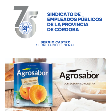
totalmente de transparencia y de control, ya que el
Directorio es elegido por el intendente y los
miembros de la Comisión fiscalizadora por la
mayoría automática del Concejo Deliberante”.
Finalmente, Caffaratti remarcó: “Una vez más la
impericia en la materia va a condenar a los
cordobeses a sostener una empresa estatal
deficitaria que en pocos años pasó de tener una
mínima proporción del sistema de transporte a
quedarse en el mejor de los casos con el 50% del
sistema de transporte de la ciudad”.
“La situación es de tal gravedad que exige a todos los
sectores políticos involucramiento y apoyo para el
diseño e implementación de una propuesta de
transporte sustentable para los cordobeses, que
considere el diseño de la ciudad y los otros