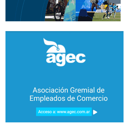
hará cargo de los alquileres de flota, de puntas de
línea y talleres cuyo monto desconocemos. Las
unidades que recibe están en pésimas condiciones,
por lo que el municipio también se deberá hacer
cargo de las reparaciones y ya habría destinado la
suma de 200 millones para repararlos”, agregó.
“Además en un futuro próximo se aspira a seguir
comprando flota hasta llegar a las 300 unidades cero
kilómetro, que como ya sucedió con las anteriores
unidades compradas por Tamse, terminará pagando
íntegramente el municipio y cuyo costo aproximado
es de 180 mil dólares por unidad”, expresó la
concejal.
Asimismo, sostuvo: “Parece que el único plan de
transporte del municipio es seguir engordando una
empresa estatal, que además de deficitaria, carece