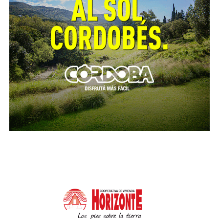
Los desembolsos que ha realizado en los dos
últimos meses el municipio muestran que es la
Empresa Estatal Tamse, cuya único socio es el
municipio capitalino, la que representa una carga
mayor para las arcas municipales y que además, en
función de los servicios que presta, tiene un número
proporcionalmente mayor de empleados que
Coniferal y Ersa. “Es decir, es cara, recibe muchos
subsidios pese a que brinda los mismos servicios
que las otras empresas”, dijo Caffaratti.