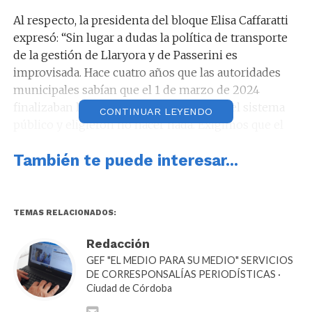
Al respecto, la presidenta del bloque Elisa Caffaratti
expresó: “Sin lugar a dudas la política de transporte
de la gestión de Llaryora y de Passerini es
improvisada. Hace cuatro años que las autoridades
municipales sabían que el 1 de marzo de 2024
finalizaban los contratos de concesión del sistema
CONTINUAR LEYENDO
público y eligieron no hacer nada. Exigimos que el
intendente exponga ante los cordobeses los
También te puede interesar...
lineamientos y los pliegos y que se haga cargo de
que la ciudad tiene un servicio caro e ineficiente, que
consume las arcas municipales”.
TEMAS RELACIONADOS:
Enfatizó: “Terminó la concesión y todavía no
tenemos un pliego, no tenemos un diseño de
Redacción
propuesta ni una visión concreta de lo que se quiere
GEF "EL MEDIO PARA SU MEDIO" SERVICIOS
DE CORRESPONSALÍAS PERIODÍSTICAS ·
para el transporte público en Córdoba.
Ciudad de Córdoba
Hoy las autoridades municipales se muestran