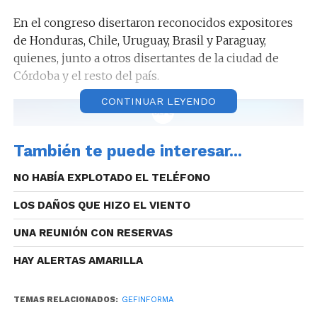
En el congreso disertaron reconocidos expositores
de Honduras, Chile, Uruguay, Brasil y Paraguay,
quienes, junto a otros disertantes de la ciudad de
Córdoba y el resto del país.
CONTINUAR LEYENDO
El mismo tuvo como objetivo el debate, análisis y
También te puede interesar...
reflexión de todas las prácticas que hoy existen en
NO HABÍA EXPLOTADO EL TELÉFONO
América Latina sobre la producción de conocimiento
científico que se puede aplicar a la toma de
LOS DAÑOS QUE HIZO EL VIENTO
decisiones en materia de políticas de seguridad.
UNA REUNIÓN CON RESERVAS
HAY ALERTAS AMARILLA
Al acto de cierre, asistió el Jefe de la Fuerza Policial
TEMAS RELACIONADOS:
GEFINFORMA
Antinarcotráfico, Adrián Salcedo, y participó de dicho