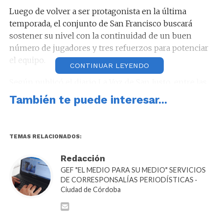
Luego de volver a ser protagonista en la última
temporada, el conjunto de San Francisco buscará
sostener su nivel con la continuidad de un buen
número de jugadores y tres refuerzos para potenciar
el equipo.
CONTINUAR LEYENDO
Según publicó el diario La Voz de San Justo, entre las
caras nuevas aparecen Tomás Botta, proveniente de
También te puede interesar...
Salta Básket, Tiago Tomatis y Ramiro Ledesma,
ambos llegados desde la Asociación Deportiva
Atenas.
TEMAS RELACIONADOS:
Redacción
GEF "EL MEDIO PARA SU MEDIO" SERVICIOS
DE CORRESPONSALÍAS PERIODÍSTICAS ·
En cuanto a la conformación del plantel, Nahuel
Ciudad de Córdoba
Buchaillot, Maximiliano Lizarraga y Tomás Botta
serán los bases. Jerónimo Suñé y Tiago Tomatis