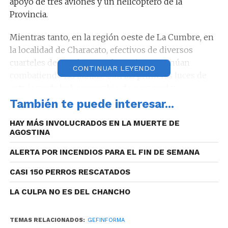
apoyo de tres aviones y un helicóptero de la
Provincia.
Mientras tanto, en la región oeste de La Cumbre, en
la localidad de Characato, efectivos de diversos
cuarteles de bomberos voluntarios continúan
CONTINUAR LEYENDO
combatiendo las llamas. Con las primeras luces de
esta jornada hubo recambio de personal y
reagrupamiento para analizar las distintas
También te puede interesar...
estrategias a utilizar en las próximas horas. En el
HAY MÁS INVOLUCRADOS EN LA MUERTE DE
sector, se trabaja con apoyo de dos aviones hidrantes
AGOSTINA
de Nación.
ALERTA POR INCENDIOS PARA EL FIN DE SEMANA
CASI 150 PERROS RESCATADOS
A media mañana del domingo están desplegados
LA CULPA NO ES DEL CHANCHO
unos 300 bomberos en los distintos focos.
TEMAS RELACIONADOS:
GEFINFORMA