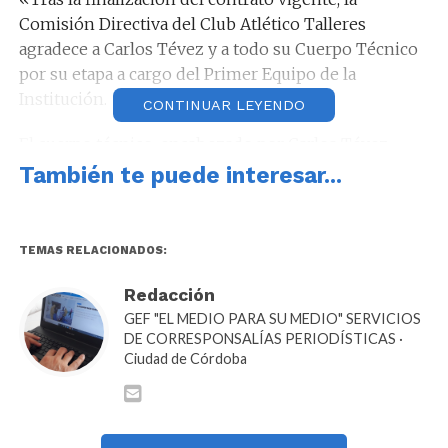
Comisión Directiva del Club Atlético Talleres
agradece a Carlos Tévez y a todo su Cuerpo Técnico
por su etapa a cargo del Primer Equipo de la
Institución.
CONTINUAR LEYENDO
El cuerpo técnico, encabezado por Carlos Tévez,
llegó al Club en julio del año pasado, previo al inicio
También te puede interesar...
del Torneo Clausura 2025.
Luego de un difícil semestre, en un contexto
TEMAS RELACIONADOS:
deportivo adverso, logró el objetivo planteado.
Redacción
GEF "EL MEDIO PARA SU MEDIO" SERVICIOS
DE CORRESPONSALÍAS PERIODÍSTICAS ·
Ciudad de Córdoba
En el receso de fin de año, se trabajó en conjunto en
las decisiones de conformación del plantel, el perfil
de los refuerzos y promoción de juveniles para el