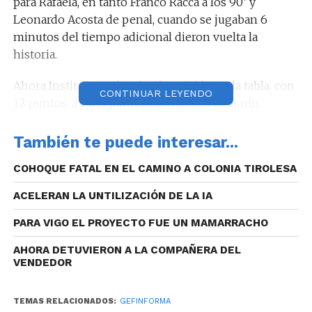
para Rafaela, en tanto Franco Racca a los 90’ y
Leonardo Acosta de penal, cuando se jugaban 6
minutos del tiempo adicional dieron vuelta la
historia.
Ahora Instituto está en la 6ª posición en la tabla, con
CONTINUAR LEYENDO
12 puntos, a 7 del puntero Sarmiento de Junín.
También te puede interesar...
COHOQUE FATAL EN EL CAMINO A COLONIA TIROLESA
En la próxima fecha el equipo de Alta Córdoba será
local de All Boys el domingo a la hora 19.
ACELERAN LA UNTILIZACIÓN DE LA IA
PARA VIGO EL PROYECTO FUE UN MAMARRACHO
AHORA DETUVIERON A LA COMPAÑERA DEL
VENDEDOR
TEMAS RELACIONADOS:
GEFINFORMA