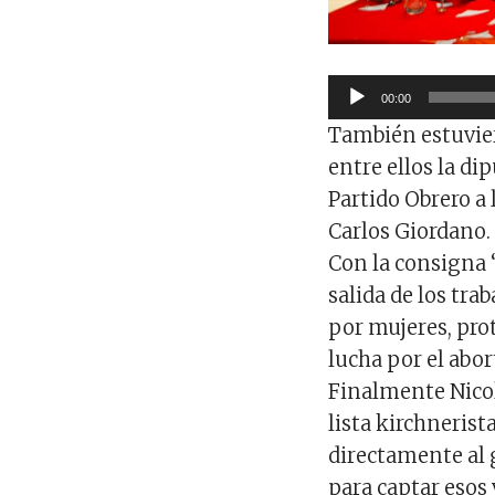
Reproductor
00:00
de
También estuvier
audio
entre ellos la d
Partido Obrero a 
Carlos Giordano.
Con la consigna “
salida de los tra
por mujeres, prot
lucha por el abor
Finalmente Nicol
lista kirchnerist
directamente al 
para captar esos