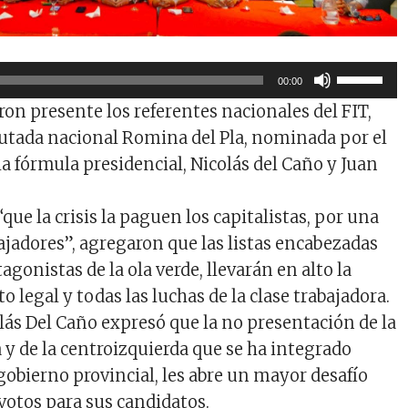
Utiliza
00:00
las
on presente los referentes nacionales del FIT,
teclas
iputada nacional Romina del Pla, nominada por el
de
la fórmula presidencial, Nicolás del Caño y Juan
flecha
arriba/ab
para
que la crisis la paguen los capitalistas, por una
aumentar
bajadores”, agregaron que las listas encabezadas
o
agonistas de la ola verde, llevarán en alto la
disminuir
to legal y todas las luchas de la clase trabajadora.
el
ás Del Caño expresó que la no presentación de la
volumen.
a y de la centroizquierda que se ha integrado
gobierno provincial, les abre un mayor desafío
 votos para sus candidatos.