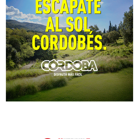
Córdoba.
Alrededor de la hora 6.50 aproximadamente,
personal de Bomberos acudió a sofocar un incendio
gestado en una vivienda ubicada en calle
Chachapoyas 1320 de barrio Yofre Sur. El fuego, que
se inició por causas que se tratan de establecer, causó
daños materiales en prendas de vestir, un placard,
una cama, entre otros elementos.
En el lugar, trabajó un servicio médico, quién
trasladó hasta el Instituto del Quemado, a una mujer
de 24 años y un hombre de 32 años, con quemaduras
en sus cuerpos.
Se investigan las circunstancias que originaron el
hecho.