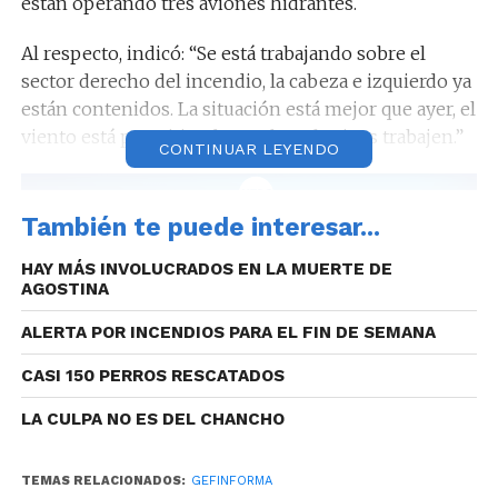
están operando tres aviones hidrantes.
Al respecto, indicó: “Se está trabajando sobre el
sector derecho del incendio, la cabeza e izquierdo ya
están contenidos. La situación está mejor que ayer, el
viento está permitiendo que los efectivos trabajen.”
CONTINUAR LEYENDO
También te puede interesar...
Policía Caminera realizó un corte preventivo en Ruta
HAY MÁS INVOLUCRADOS EN LA MUERTE DE
34 debido a la baja visibilidad provocada por humo.
AGOSTINA
ALERTA POR INCENDIOS PARA EL FIN DE SEMANA
CASI 150 PERROS RESCATADOS
LA CULPA NO ES DEL CHANCHO
TEMAS RELACIONADOS:
GEFINFORMA