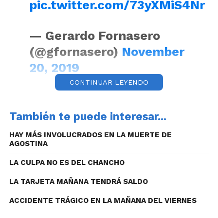
pic.twitter.com/73yXMiS4Nr
— Gerardo Fornasero
(@gfornasero)
November
20, 2019
CONTINUAR LEYENDO
En los edificios de Córdoba el temblor se sintió muy
También te puede interesar...
fuerte, especialmente en los pisos más altos.
Según informó el Instituto Nacional de Prevención
HAY MÁS INVOLUCRADOS EN LA MUERTE DE
AGOSTINA
Sísmica (INPRES), el movimiento se registró a las
20.10 y su epicentro se registró 77 kilómetros al
LA CULPA NO ES DEL CHANCHO
sudoeste de la ciudad de San Luis, 198 kilómetros al
sudeste de la capital de Mendoza y 60 kilómetros al
LA TARJETA MAÑANA TENDRÁ SALDO
sudeste de la localidad mendocina de Paz.
ACCIDENTE TRÁGICO EN LA MAÑANA DEL VIERNES