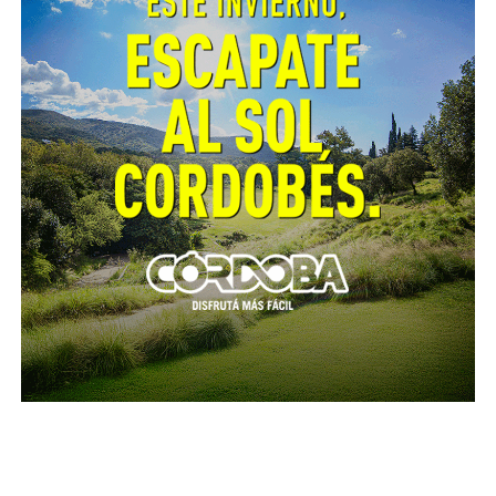
No utilizar placas radiográficas, lentes polarizados ni
lentes para sol de ninguna marca, aunque sean muy
oscuros, ya que no tienen la capacidad de retener las
radiaciones.
De no contar con los elementos adecuados para la
observación, es preferible observarlo a través de las
transmisiones en vivo por televisión o Internet.
Para consultar los puntos de encuentro para ver el
eclipse, con actividades organizadas por la Provincia
de Córdoba, el Observatorio Astronómico Córdoba,
Plaza Cielo Tierra y municipios del interior, ingresá
a:
http://bit.ly/LugaresDeEncuentro