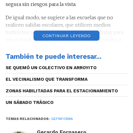
segura sin riesgos para la vista.
De igual modo, se sugiere a las escuelas que no
realicen salidas escolares, que utilicen medios
indirectos recomendados por los especialistas para
CONTINUAR LEYENDO
ver el fenómeno o sigan el evento por televisión o
internet, a través de las redes del Gobierno de la
Provincia.
También te puede interesar...
Tutorial Cámara
SE QUEMÓ UN COLECTIVO EN ARROYITO
Oscura:
http://bit.ly/TutorialCámaraOscura
EL VECINALISMO QUE TRANSFORMA
ZONAS HABILITADAS PARA EL ESTACIONAMIENTO
UN SÁBADO TRÁGICO
Facebook:
http://bit.ly/FbkGobiernoDeCórdoba
TEMAS RELACIONADOS:
GEFINFORMA
YouTube:
http://bit.ly/YouTubeGobiernoDeCórdoba
Gerardo Fornasero