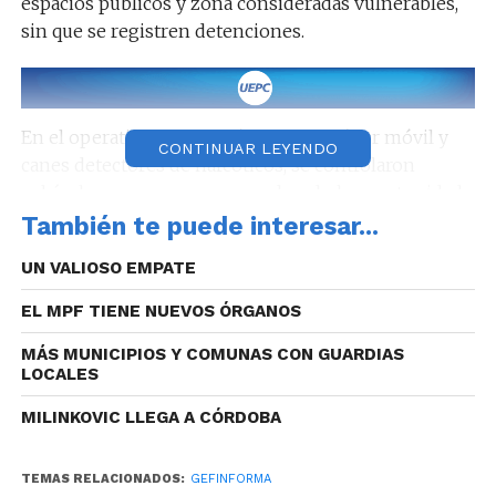
espacios públicos y zona consideradas vulnerables,
sin que se registren detenciones.
En el operativo, que contó con un escáner móvil y
CONTINUAR LEYENDO
canes detectores de narcóticos, se controlaron
vehículos y personas, aprovechando la oportunidad
para entregar material informativo a automovilistas,
También te puede interesar...
comerciantes y vecinos.
UN VALIOSO EMPATE
EL MPF TIENE NUEVOS ÓRGANOS
MÁS MUNICIPIOS Y COMUNAS CON GUARDIAS
LOCALES
MILINKOVIC LLEGA A CÓRDOBA
TEMAS RELACIONADOS:
GEFINFORMA