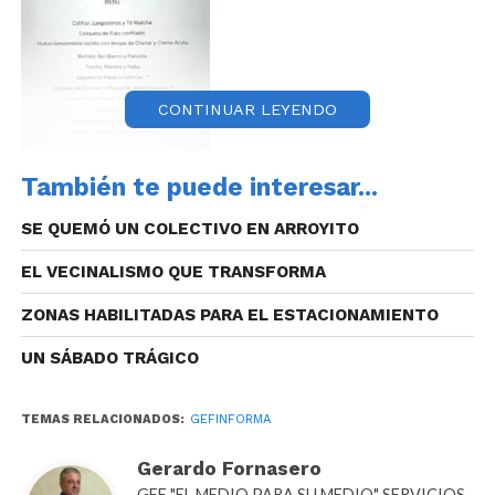
CONTINUAR LEYENDO
También te puede interesar...
SE QUEMÓ UN COLECTIVO EN ARROYITO
Según Marcos, el encargado del local, tenían reservas
EL VECINALISMO QUE TRANSFORMA
a partir de la hora 21,30, mientras que los
ZONAS HABILITADAS PARA EL ESTACIONAMIENTO
mandatarios nacionales y provinciales estuvieron ahí
a la hora 20.
UN SÁBADO TRÁGICO
TEMAS RELACIONADOS:
GEFINFORMA
Gerardo Fornasero
GEF "EL MEDIO PARA SU MEDIO" SERVICIOS