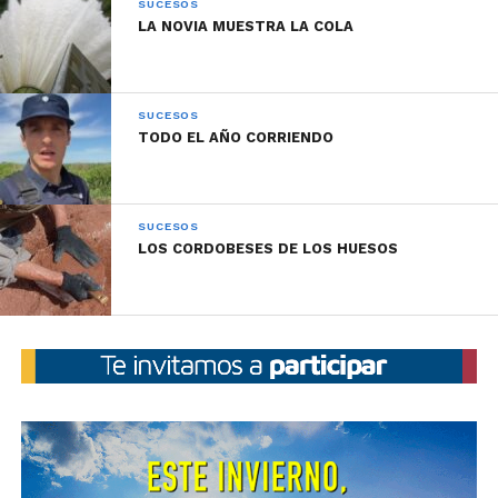
SUCESOS
Reproductor
LA NOVIA MUESTRA LA COLA
00:00
00:00
de
audio
SUCESOS
TODO EL AÑO CORRIENDO
SUCESOS
LOS CORDOBESES DE LOS HUESOS