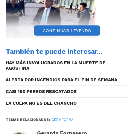
CONTINUAR LEYENDO
“Hablamos de la necesidad que el país tenga una
También te puede interesar...
relación institucional como lo merece Córdoba y con
HAY MÁS INVOLUCRADOS EN LA MUERTE DE
Juan tenemos una visión parecida de lo que está
AGOSTINA
pasando, que se debe hacer y para eso Córdoba es
central”, sostuvo Fernández, quien además agregó
ALERTA POR INCENDIOS PARA EL FIN DE SEMANA
que le expresó al mandatario provincial sus deseos
CASI 150 PERROS RESCATADOS
de ser lo que siempre fue “Un amigo de Córdoba”.
LA CULPA NO ES DEL CHANCHO
Audio: Alberto Fernández:
TEMAS RELACIONADOS:
GEFINFORMA
Gerardo Fornasero