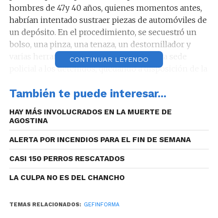
hombres de 47y 40 años, quienes momentos antes,
habrían intentado sustraer piezas de automóviles de
un depósito. En el procedimiento, se secuestró un
bolso, una pinza, una tenaza, un destornillador y
varias herramientas. Además, se trasladó a sede
CONTINUAR LEYENDO
policial a los detenidos, quedando a disposición de la
justicia.
También te puede interesar...
Esta madrugada, a la hora 5:30 en
HAY MÁS INVOLUCRADOS EN LA MUERTE DE
inmediaciones de la Manzana 3 de barrio Bajo
AGOSTINA
Pueyrredón
, tras un operativo personal policial
controló y aprehendió a una mujer de 32 años y un
ALERTA POR INCENDIOS PARA EL FIN DE SEMANA
hombre de 28 años, quienes habían sustraído la
CASI 150 PERROS RESCATADOS
rueda de auxilio de un vehículo estacionado en la vía
pública. Posteriormente los detenidos fueron
LA CULPA NO ES DEL CHANCHO
trasladados a sede policial, quedando a disposición
del magistrado interviniente.
TEMAS RELACIONADOS:
GEFINFORMA