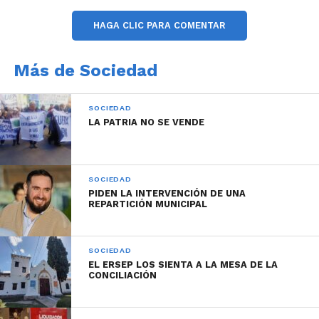
ganadores en sus hogares para evitar la circulación
HAGA CLIC PARA COMENTAR
de personas en este contexto de pandemia. Esta
fiesta virtual fue organizada por el Ministerio de
Más de Sociedad
Desarrollo Social, la Agencia Córdoba Cultura y la
Universidad Provincial de Córdoba.
SOCIEDAD
LA PATRIA NO SE VENDE
SOCIEDAD
PIDEN LA INTERVENCIÓN DE UNA
REPARTICIÓN MUNICIPAL
SOCIEDAD
EL ERSEP LOS SIENTA A LA MESA DE LA
CONCILIACIÓN