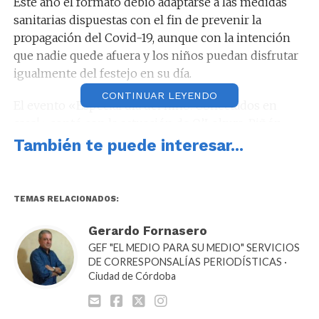
Este año el formato debió adaptarse a las medidas
sanitarias dispuestas con el fin de prevenir la
propagación del Covid-19, aunque con la intención
que nadie quede afuera y los niños puedan disfrutar
igualmente del festejo en su día.
CONTINUAR LEYENDO
El evento «Especial día del niño. Conectados en
casa!» contó con la actuación de Q’Lokura, Piñón
Fijo, Willy Magia, Payasa Alheli, Payaso Ricky y
También te puede interesar...
Anacleto, números de circo y Princess Street
Company. Durante más de tres horas, bajo la
conducción de Luis Muñoz y Gabriela Tessio, 93 mil
TEMAS RELACIONADOS:
familias de toda la provincia disfrutaron de los shows
y sorteos de bicicletas, televisores, tablets y parlantes
Gerardo Fornasero
Bluetooth.
GEF "EL MEDIO PARA SU MEDIO" SERVICIOS
DE CORRESPONSALÍAS PERIODÍSTICAS ·
Ciudad de Córdoba
Vale recordar que los premios serán entregados a los