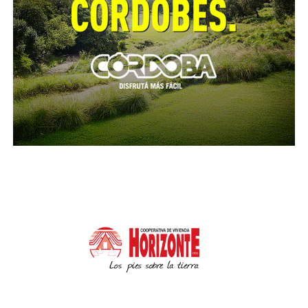
Por último, se busca incentivar un mercado de bonos
de carbono o certificados de energías renovables;
promover la captación de fondos nacionales e
internacionales que posibiliten el financiamiento de
proyectos vinculados a los biocombustibles y las
energías renovables, entre otros.
Dentro de este encuentro federal participaron las
autoridades de las provincias del NOA, Ricardo
Ascárate, secretario de Energía de Tucumán y el
gerente del Instituto de Promoción del Azúcar y el
Alcohol de Tucumán (IPAAT), Martín de los Ríos,
ministro de Producción y Desarrollo Sustentable de
Salta; Mario Pizarro, secretario de Energía de Jujuy,
Diego Suárez, secretario de Industria y Comercio de
Jujuy; Marta María Agustina Otaola, directora de
Asuntos Legales de Jujuy.