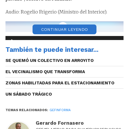
Audio: Rogelio Frigerio (Ministro del Interior).
CONTINUAR LEYENDO
Reproductor
00:00
00:00
de
También te puede interesar...
Con respecto a si se podrá o no pagar en cuota,
audio
Frigerio dijo que todavía está en discusión y que
SE QUEMÓ UN COLECTIVO EN ARROYITO
quieren resolverlo en el corto plazo, atendiendo a las
EL VECINALISMO QUE TRANSFORMA
distintas situaciones particulares.
ZONAS HABILITADAS PARA EL ESTACIONAMIENTO
UN SÁBADO TRÁGICO
TEMAS RELACIONADOS:
GEFINFORMA
Gerardo Fornasero