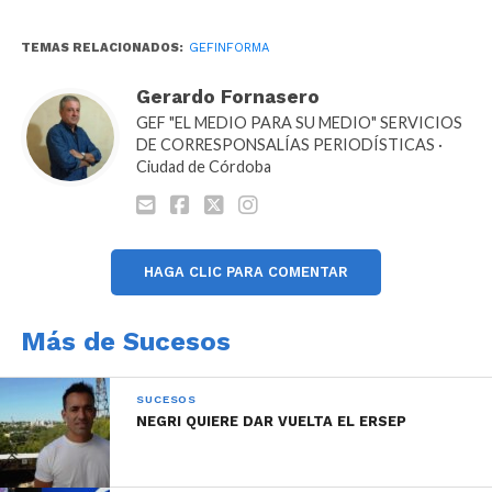
TEMAS RELACIONADOS:
GEFINFORMA
En la Dirección de Bomberos siempre nos están
capacitando para estas situaciones” le dijo Garay a
Gerardo Fornasero
GEF Informa
.
GEF "EL MEDIO PARA SU MEDIO" SERVICIOS
DE CORRESPONSALÍAS PERIODÍSTICAS ·
Ciudad de Córdoba
Audio: Agente Francisco Garay (Policía de Córdoba).
Reproductor
00:00
00:00
de
audio
HAGA CLIC PARA COMENTAR
Más de Sucesos
SUCESOS
NEGRI QUIERE DAR VUELTA EL ERSEP