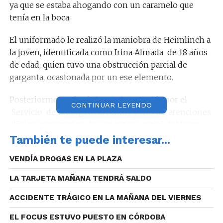
ya que se estaba ahogando con un caramelo que
tenía en la boca.
El uniformado le realizó la maniobra de Heimlinch a
la joven, identificada como Irina Almada de 18 años
de edad, quien tuvo una obstrucción parcial de
garganta, ocasionada por un ese elemento.
Posteriormente fue la joven fue asistida por el
CONTINUAR LEYENDO
Servicio de Emergencia Family y tras las atenciones
clínicas preventivas, la paciente se retiró del lugar
por sus propios medios.
También te puede interesar...
“Nunca me imaginé que me llamaban por este
VENDÍA DROGAS EN LA PLAZA
proceso de ahogamiento de la joven.
LA TARJETA MAÑANA TENDRÁ SALDO
ACCIDENTE TRÁGICO EN LA MAÑANA DEL VIERNES
EL FOCUS ESTUVO PUESTO EN CÓRDOBA